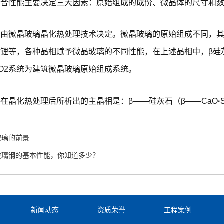
综合性能主要决定三大因素：原始组成的成份、微晶体的尺寸和
由微晶玻璃晶化热处理技术决定。微晶玻璃的原始组成不同，其
锂等，各种晶相赋予微晶玻璃的不同性能，在上述晶相中，β硅
3-SiO2系统为建筑微晶玻璃原始组成系统。
在晶化热处理后所析出的主晶相是：β——硅灰石（β——CaO
·
玻璃的前景
玻璃钢的基本性能，你知道多少？
新闻动态
资质荣誉
工程案例