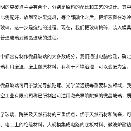
发明的突破点主要有两个，分别是原料的配比和工艺的设计。其
照比例配好，放到窑炉里烧熔，等全部融化之后，把熔液倒在冰
的玻璃，这一步是烧结的过程。现在，我们把玻璃捣碎，装入模
从普通玻璃到微晶玻璃的过程。
土中都含有制作微晶玻璃的大多数成分，我们通过电脑检测，确
璃利用废渣、废土做原材料，有利于环境治理，可以变废为宝，与各
的微晶玻璃可用于激光导航陀螺、光学望远镜等重要科技领域，
航空工业有限公司称已研制出可适用激光导航陀螺的微晶玻璃，
了玻璃、陶瓷及天然石材的三重优点，优于天然石材和陶瓷，可用于
子、电工上的绝缘材料，大规模集成电路的底板材料、微波炉耐