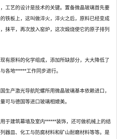
中，工艺的设计是技术的关键。置备微晶玻璃首先要
冷的铁板上，这叫做淬火，淬火之后，原料已经变成
具，抹平，再次放入窑炉，这次煅烧使它的原子排列
定现有原料的化学组成，添加所缺部分，大大降低了
地******工作同步进行。
我国生产激光导航陀螺所用微晶玻璃基本依赖进口，
质量可与德国等进口玻璃相媲美。
建筑幕墙及室内******装饰，还可做机械上的结
热列器皿、化工与防腐材料和矿山耐磨材料等等。是