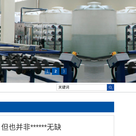
1
2
3
并非******无缺