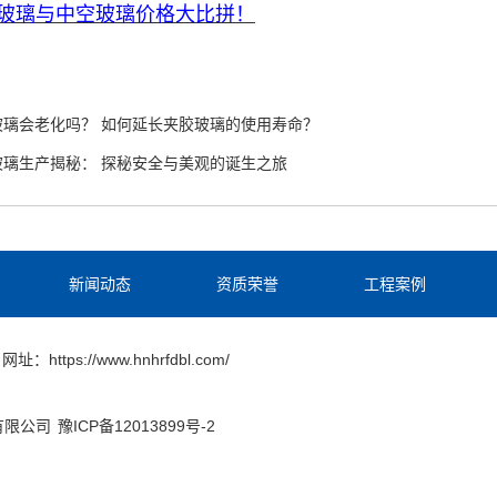
玻璃与中空玻璃价格大比拼！
玻璃会老化吗？ 如何延长夹胶玻璃的使用寿命？
玻璃生产揭秘： 探秘安全与美观的诞生之旅
新闻动态
资质荣誉
工程案例
网址：https://www.hnhrfdbl.com/
份有限公司
豫ICP备12013899号-2