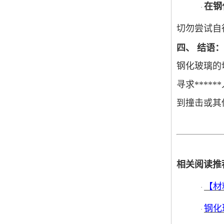
在钢
·
切勿尝试自
四、
结语：
钢化玻璃的
寻求***
到撞击或其
相关阅读推
【材
·
钢化
·