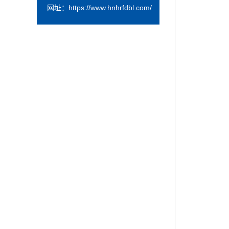
网址：
https://www.hnhrfdbl.com/