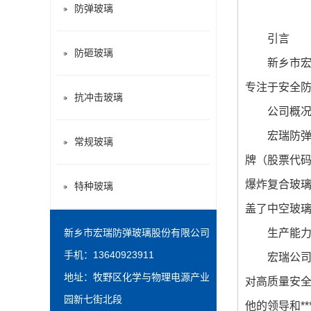
防弹玻璃
引言
防砸玻璃
新乡市宏
专注于安全防
抗冲击玻璃
公司概
宏瑞防弹
常规玻璃
牌（股票代码
爆炸复合玻
特种玻璃
盖了中空玻
新乡市宏瑞防弹玻璃股份有限公司
生产能
手机：13640923911
宏瑞公司
地址：牧野区化学与物理电源产业
对高质量安
园新七街北段
他的领导和*