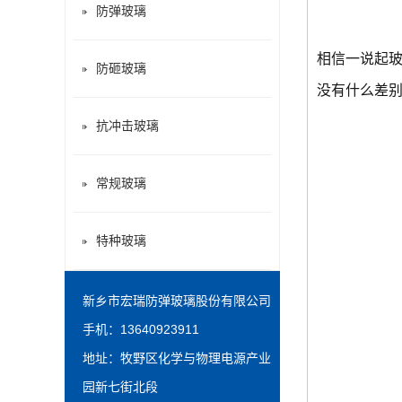
防弹玻璃
相信一说起
防砸玻璃
没有什么差
抗冲击玻璃
常规玻璃
特种玻璃
新乡市宏瑞防弹玻璃股份有限公司
手机：13640923911
地址：牧野区化学与物理电源产业
园新七街北段