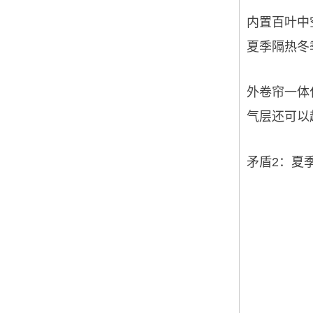
内置百叶中
夏季隔热冬
外卷帘一体
气层还可以
矛盾2：夏