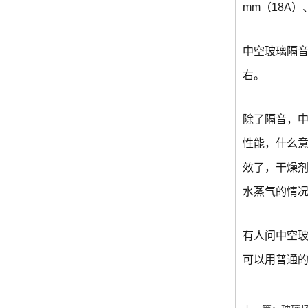
mm（18A）
中空玻璃隔音
右。
除了隔音，
性能，什么
效了，干燥
水蒸气的情
有人问中空
可以用普通