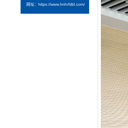
网址：
https://www.hnhrfdbl.com/