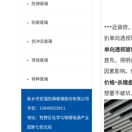
防弹玻璃
防砸玻璃
***近装
扒单向透视
抗冲击玻璃
单向透视玻
首先，得明
常规玻璃
因素影响。
特种玻璃
价格
“杀猪
想要不被坑
新乡市宏瑞防弹玻璃股份有限公司
手机：13640923911
地址：牧野区化学与物理电源产业
园新七街北段