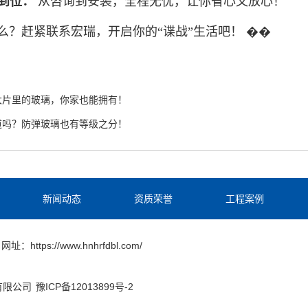
到位：
从咨询到安装，全程无忧，让你省心又放心！
么？赶紧联系宏瑞，开启你的
“谍战”生活吧！ ��
大片里的玻璃，你家也能拥有！
道吗？防弹玻璃也有等级之分！
新闻动态
资质荣誉
工程案例
网址：https://www.hnhrfdbl.com/
份有限公司
豫ICP备12013899号-2