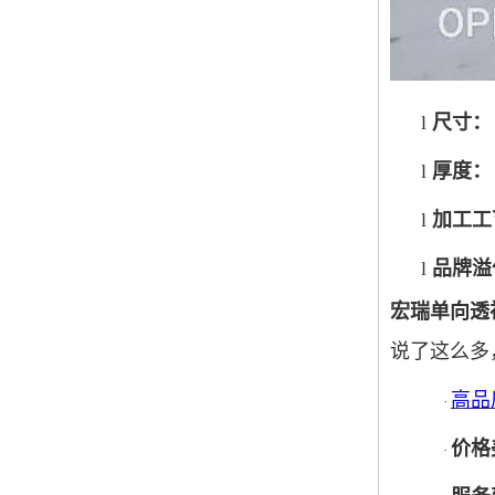
l
尺寸：
l
厚度：
l
加工工
l
品牌溢
宏瑞单向透视
说了这么多
高品
·
价格
·