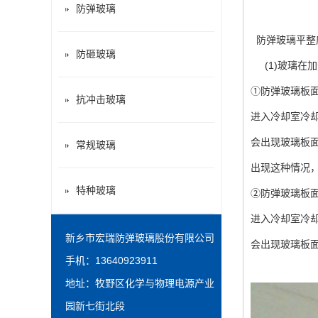
防弹玻璃
防弹玻璃
平整
防砸玻璃
(
1
)
玻璃在加
①
防弹玻璃
板
抗冲击玻璃
进入冷却室冷
会出现玻璃板
常规玻璃
出现这种情况
特种玻璃
②
防弹玻璃
板
进入冷却室冷
新乡市宏瑞防弹玻璃股份有限公司
会出现玻璃板
手机：13640923911
地址：牧野区化学与物理电源产业
园新七街北段