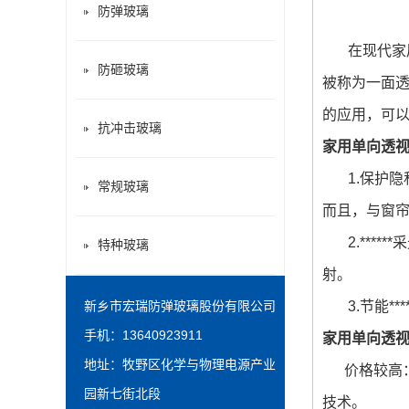
防弹玻璃
在现代家居
防砸玻璃
被称为一面
的应用，可以
抗冲击玻璃
家用单向透
1.保护隐
常规玻璃
而且，与窗
2.****
特种玻璃
射。
新乡市宏瑞防弹玻璃股份有限公司
3.节能**
手机：13640923911
家用单向透
地址：牧野区化学与物理电源产业
价格较高：
园新七街北段
技术。