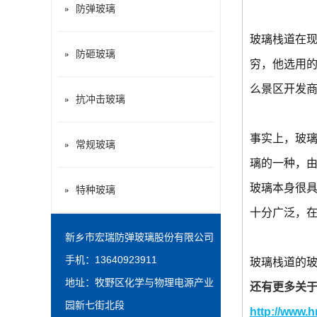
防弹玻璃
玻璃栈道在
防砸玻璃
穷，他选用
么景区开发
抗冲击玻璃
事实上，玻
常规玻璃
璃的一种，由
玻璃本身很
特种玻璃
十分广泛，
新乡市宏瑞防弹玻璃股份有限公司
手机：13640923911
玻璃栈道的
地址：牧野区化学与物理电源产业
还有更多关
园新七街北段
http://www.