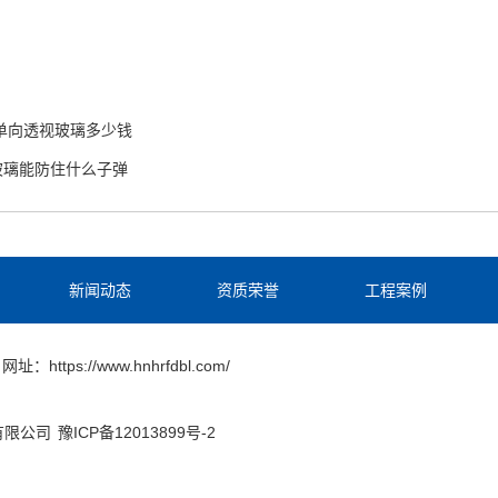
m单向透视玻璃多少钱
玻璃能防住什么子弹
新闻动态
资质荣誉
工程案例
网址：https://www.hnhrfdbl.com/
份有限公司
豫ICP备12013899号-2